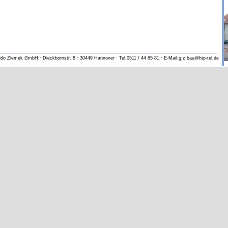
do Ziemek GmbH · Dieckbornstr. 8 · 30449 Hannover · Tel.0511 / 44 85 81 · E-Mail:g.z.bau@htp-tel.de